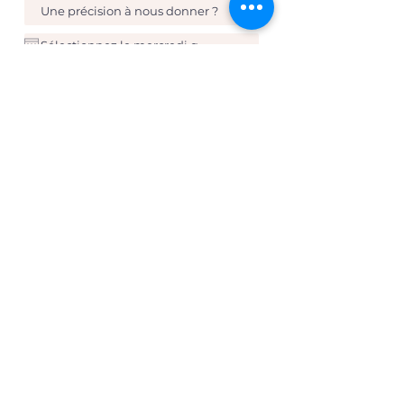
Sélectionnez une option
*
15h
16h30
Envoyer
À propos
Mademoiselle Mr. est un atelier de stratégie, indépendant,
spécialisé dans le branding & la communication par la co-
création.
Nous œuvrons pour un meilleur dialogue entre les marques et
leurs consommateurs.
Fondatrice : Mathilde Rouleau - 15 ans d'expertise stratégique et
Branding
I Connectez-vous sur Linkedin.
© 2022 mademoiselle monsieur
Pour nous contacter
Adresse
hello@mademoisellemr.com
South Pigalle​
Paris 75009
France
Suivez-nous