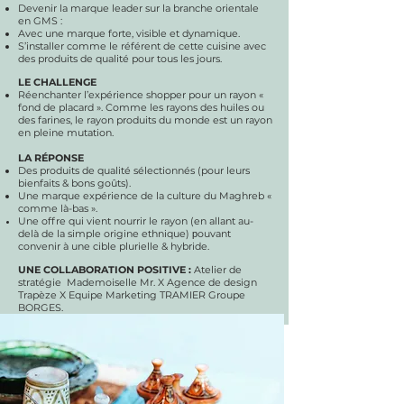
Devenir la marque leader sur la branche orientale
en GMS :
Avec une marque forte, visible et dynamique.
S’installer comme le référent de cette cuisine avec
des produits de qualité pour tous les jours.
LE CHALLENGE
Réenchanter l’expérience shopper pour un rayon «
fond de placard ». Comme les rayons des huiles ou
des farines, le rayon produits du monde est un rayon
en pleine mutation.
LA R
É
PONSE
Des produits de qualité sélectionnés (pour leurs
bienfaits & bons goûts).
Une marque expérience de la culture du Maghreb «
comme là-bas ».
Une offre qui vient nourrir le rayon (en allant au-
delà de la simple origine ethnique)
ouvant
p
convenir à une cible plurielle & hybride.
UNE COLLABORATION POSITIVE :
Atelier de
stratégie Mademoiselle Mr. X Agence de design
Trapèze X Equipe Marketing TRAMIER Groupe
BORGES.