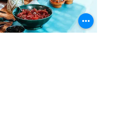
À propos
Mademoiselle Mr. est un atelier de stratégie, indépendant,
spécialisé dans le branding & la communication par la co-
création.
Nous œuvrons pour un meilleur dialogue entre les marques et
leurs consommateurs.
Fondatrice : Mathilde Rouleau - 15 ans d'expertise stratégique et
Branding
I Connectez-vous sur Linkedin.
© 2022 mademoiselle monsieur
Pour nous contacter
Adresse
hello@mademoisellemr.com
South Pigalle​
Paris 75009
France
Suivez-nous
S'ABONNER